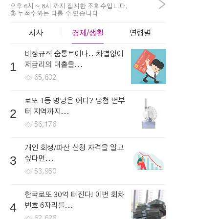
>
오후 6시 ~ 8시 까지 집계한 조회수입니다.
총 누적수와는 다를 수 있습니다.
시사
경제/생활
연령별
비정규직 숨통트이나.. 차별없이
1
저금리의 대출을...
65,632
로또 1등 명당은 어디? 당첨 번부
2
터 지역까지...
56,176
개인 회생/파산 신청 자격을 알고
3
싶다면...
53,950
한국로또 30억 터진다! 이번 회차
4
번호 6자리를...
62,626