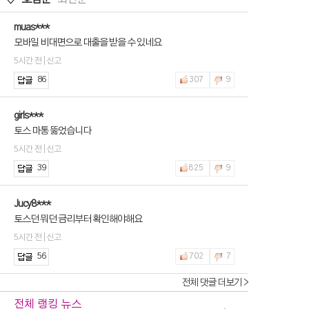
muas***
모바일 비대면으로 대출을 받을 수 있네요
5시간 전 | 신고
86
307
9
girls***
토스 마통 뚫었습니다
5시간 전 | 신고
39
825
9
Jucy8***
토스던 뭐던 금리부터 확인해야해요
5시간 전 | 신고
56
702
7
전체 댓글 더보기 >
전체 랭킹 뉴스