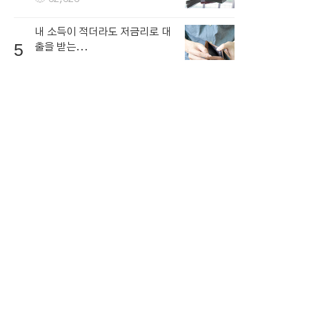
내 소득이 적더라도 저금리로 대
5
출을 받는...
66,866
뉴스토픽
뉴스
연예ㆍ스포츠
1
가상 화폐에 대한 전망
NEW
2
함께 복용하면 독이되는 영양제
NEW
3
세계 인플레이션 공포
NEW
4
뉴스 콘텐츠 저작권 고지
NEW
5
달러 환율 증가
NEW