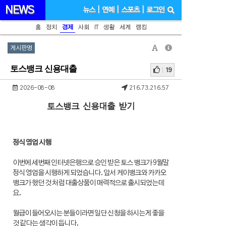
NEWS
뉴스
|
연예
|
스포츠
|
로그인
홈
정치
경제
사회
IT
생활
세계
랭킹
게시판명
토스뱅크 신용대출
19
2026-08-08
216.73.216.57
토스뱅크 신용대출 받기
정식 영업 시행
이번에 세번째 인터넷은행으로 승인 받은 토스 뱅크가 9월말
정식 영업을 시행하게 되었습니다. 앞서 케이뱅크와 카카오
뱅크가 했던 것 처럼 대출상품이 매력적으로 출시되었는데
요.
월급이 들어오시는 분들이라면 일단 신청을 하시는게 좋을
것 같다는 생각이 듭니다.